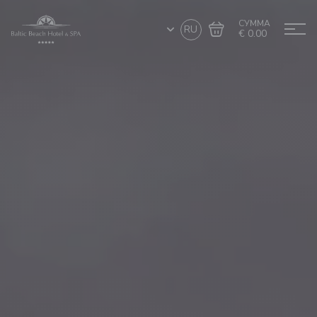
СУММА
RU
€ 0.00
Перейти в
Завершить покупку
корзину