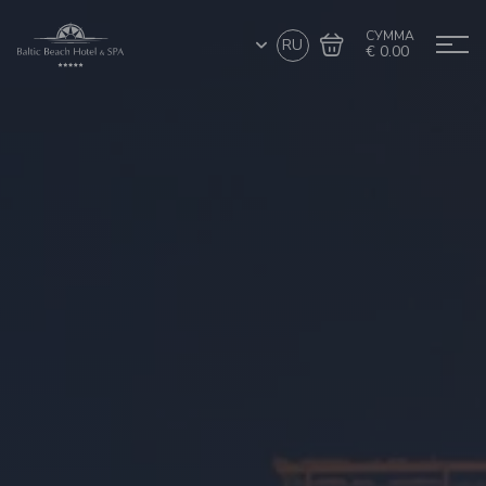
СУММА
RU
€ 0.00
Перейти в
Завершить покупку
корзину