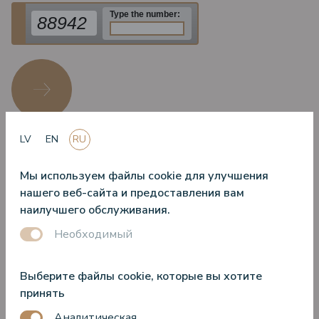
Type the number:
88942
LV
EN
RU
Мы используем файлы cookie для улучшения
нашего веб-сайта и предоставления вам
наилучшего обслуживания.
Необходимый
Latvia’s Best Hotel Spa
Tripadvisor travellers
Выберите файлы cookie, которые вы хотите
2022
choice
принять
Аналитическая