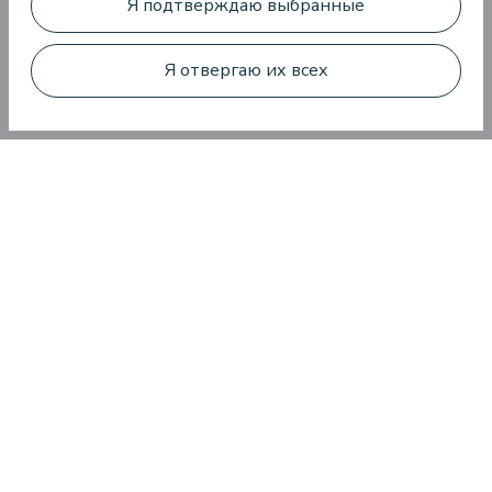
Я подтверждаю выбранные
Я отвергаю их всех
28.04.2025.
Предложения c размещением — что о них стоит знать?
Что другие говорят
о нас
Baltic Beach Hotel & SPA предложит вам, друзья,