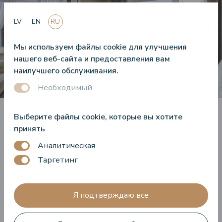
LV
EN
RU
Мы используем файлы cookie для улучшения
нашего веб-сайта и предоставления вам
наилучшего обслуживания.
Необходимый
Выберите файлы cookie, которые вы хотите
Что нового?
принять
Аналитическая
Таргетинг
Я подтверждаю все