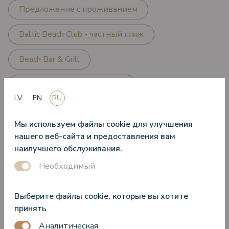
Предложение с проживанием
Baltic Beach Club - частный пляж
Beach Bar & Grill
Завтрак - Лучший в городе
LV
EN
RU
Развлекательные мероприятия
Мы используем файлы cookie для улучшения
Мероприятия
Мероприятия для детей
нашего веб-сайта и предоставления вам
наилучшего обслуживания.
Фитнес
Здоровье и реабилитация
Необходимый
Il Sole - Современная итальянская кухня
Выберите файлы cookie, которые вы хотите
принять
Kids Club
Места для мероприятий
Аналитическая