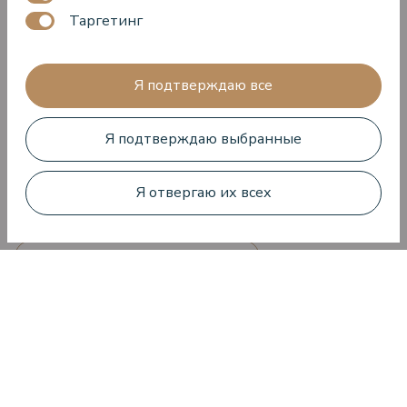
Предложения ресторанов и баров
Таргетинг
Рестораны и бары
Комнаты
Я подтверждаю все
Центр релаксации морской воды "Sea
Wellness"
Я подтверждаю выбранные
SPA
СПА-предложения
Я отвергаю их всех
Специальные предложения
Предложения летнего сезона
Turtle Lounge
VIEW Restaurant - Seafood & Grill
Предложения зимнего сезона