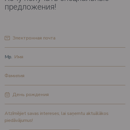
предложения!
*
Электронная почта
*
*
Oбращение
Имя
*
Фамилия
*
День рождения
Atzīmējiet savas intereses, lai saņemtu aktuālākos
piedāvājumus!