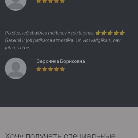
Paldies, reģistratūras meitenes ir ļoti laipnas.⭐️⭐️⭐️⭐️⭐️.
Baseinā ir ļoti patīkama atmosfēra. Un vissvarīgākais, nav
jūtams hlors.
Вероника Борисовна
Хочу получать специальные