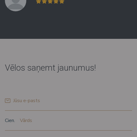
Vēlos saņemt jaunumus!
*
Jūsu e-pasts
*
*
Uzruna
Vārds