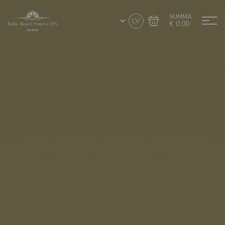
SUMMA
LV
€ 0.00
Doties uz grozu
Noformēt pirkumu