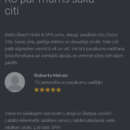
citi
Baltic Beach Hotel & SPA jums, draugi, piedāvās īstu Dolce
Vita. Saule, jūra, garšīgs ēdiens un draudzīgi cilvēki. Man ļoti
patīk atgriezties viesnīcā vēl un vēl. Vai tā ir pasākuma vadīšana,
šova filmēšana vai vienkārši atpūta, es vienmēr jūtos šeit laipni
gaidīts.
Roberto Meloni
TV personība un pasākumu vadītājs
Viena no labākajām viesnīcām Latvijā un Baltijas valstīs!
Labākā ēdienkarte, labākais serviss, labākā atrašanās vieta,
labākais skats. Ļoti labs SPA!