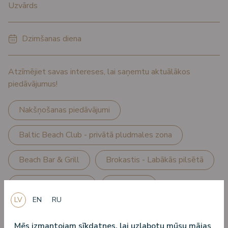
*
Uzvārds
*
Dzimšanas diena
Atzīmējiet savas intereses, lai saņemtu aktuālākos
piedāvājumus!
Nakšņošanas piedāvājumi
Baltic Beach Club - privātā pludmales zona
Beach Bar & Grill
Brokastis - Labākās pilsētā
Izklaides pasākumi
Pasākumi
LV
EN
RU
Pasākumi bērniem
Fitness
Mēs izmantojam sīkdatnes, lai uzlabotu mūsu mājas