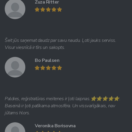
Zuza Ritter
Šeit jūs saņemat daudz par savu naudu. Ļoti jauks serviss.
Visur viesnīcā ir tīrs un sakopts.
Bo Paulsen
Paldies, reģistratūras meitenes ir ļoti laipnas.⭐️⭐️⭐️⭐️⭐️.
Baseinā ir ļoti patīkama atmosfēra. Un vissvarīgākais, nav
jūtams hlors.
Veronika Borisovna