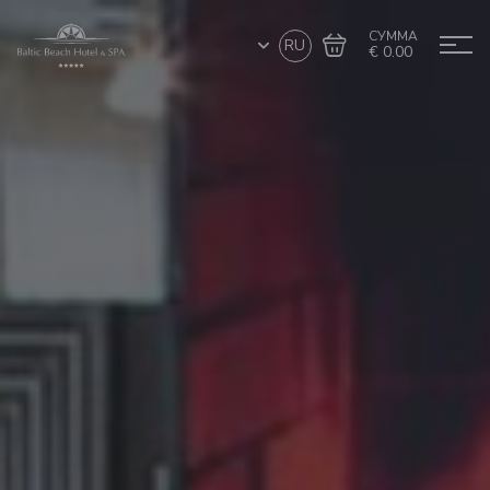
СУММА
RU
€ 0.00
Перейти в
Завершить покупку
корзину