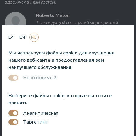
здесь желанным гостем.
Roberto Meloni
Телеведущий и ведущий мероприятий
LV
EN
RU
Мы используем файлы cookie для улучшения
Один из лучших отелей в Латвии и странах Балтии! Лучшая
нашего веб-сайта и предоставления вам
кухня, лучшее обслуживание, лучшее расположение,
наилучшего обслуживания.
лучший вид. Очень хороший СПА!
Необходимый
Jānis Zavadskis
Выберите файлы cookie, которые вы хотите
принять
Аналитическая
Таргетинг
Хороший отель для проведения времени в СПА. Номера
хорошие, расположение рядом с морем. Бармены