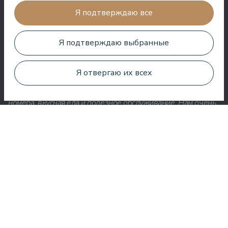
дружелюбны и приготовили отличный коктейль.
Я подтверждаю все
Aleks Aves
Я подтверждаю выбранные
Я отвергаю их всех
Очень хороший СПА, удивительные процедуры, хорошие
номера, вкусная еда и полезное обслуживание. Нам очень
понравилось.
Zuza Ritter
Здесь вы получаете много за свои деньги. Очень приятное
обслуживание. Везде в отеле чисто и аккуратно.