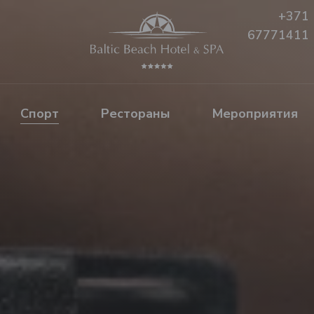
+371
67771411
Спорт
Рестораны
Mероприятия