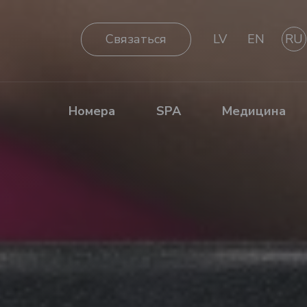
Cвязаться
LV
EN
RU
Номера
SPA
Медицина