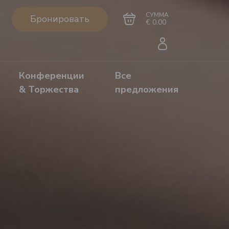
СУММА
Бронировать
€ 0.00
Конференции
Все
& Торжества
предложения
Перейти в
Завершить покупку
корзину