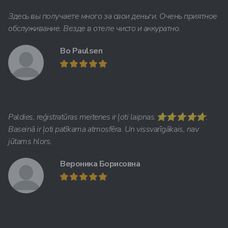
Здесь вы получаете много за свои деньги. Очень приятное
обслуживание. Везде в отеле чисто и аккуратно.
Bo Paulsen
Paldies, reģistratūras meitenes ir ļoti laipnas.⭐️⭐️⭐️⭐️⭐️.
Baseinā ir ļoti patīkama atmosfēra. Un vissvarīgākais, nav
jūtams hlors.
Вероника Борисовна