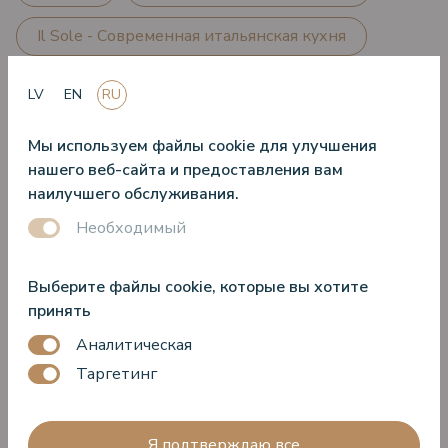
Il Sole - Современная итальянская кухня
Kids Club
Места для мероприятий
LV
EN
RU
Предложения ресторанов и баров
Мы используем файлы cookie для улучшения
нашего веб-сайта и предоставления вам
Рестораны и бары
Комнаты
наилучшего обслуживания.
Необходимый
Центр релаксации морской воды "Sea
Wellness"
Выберите файлы cookie, которые вы хотите
SPA
СПА-предложения
принять
Аналитическая
Специальные предложения
Таргетинг
Предложения летнего сезона
Я подтверждаю все