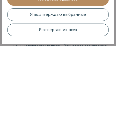
Turtle Lounge
VIEW Restaurant - Seafood & Grill
Я подтверждаю выбранные
Предложения зимнего сезона
Я отвергаю их всех
Мы используем сервисы dailypoint™ для отправки
наших электронных писем. Ваш адрес электронной
почты будет сохранен только для рассылки наших
новостных писем. Ведется сбор статистики
использования. Вы можете запросить свои данные
или удалить их в любое время. Более подробную
информацию смотрите в наших
условиях политики
конфиденциальности
.
Type the number:
10076