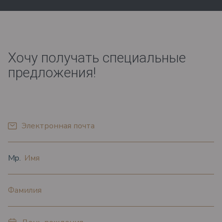
Хочу получать специальные
предложения!
*
Электронная почта
*
*
Oбращение
Имя
*
Фамилия
*
День рождения