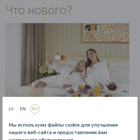
Что нового?
LV
EN
RU
28.04.2025.
Мы используем файлы cookie для улучшения
Предложения c размещением — что о них стоит знать?
нашего веб-сайта и предоставления вам