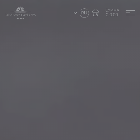
СУММА
RU
€ 0.00
Перейти в
Завершить покупку
корзину