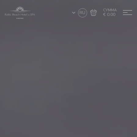
СУММА
RU
€ 0.00
Перейти в
Завершить покупку
корзину