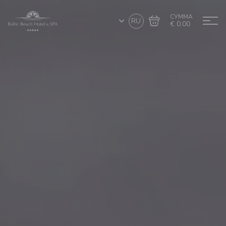
СУММА
RU
€ 0.00
Перейти в
Завершить покупку
корзину