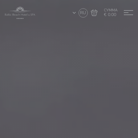
СУММА
RU
€ 0.00
Перейти в
Завершить покупку
корзину