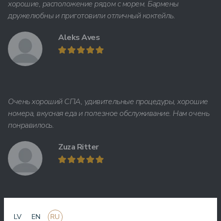
хорошие, расположение рядом с морем. Бармены
дружелюбны и приготовили отличный коктейль.
Aleks Aves
Очень хороший СПА, удивительные процедуры, хорошие
номера, вкусная еда и полезное обслуживание. Нам очень
понравилось.
Zuza Ritter
Здесь вы получаете много за свои деньги. Очень приятное
LV
EN
RU