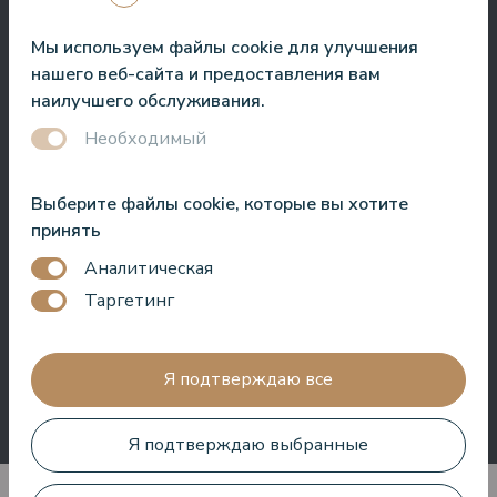
обслуживание. Везде в отеле чисто и аккуратно.
Мы используем файлы cookie для улучшения
Bo Paulsen
нашего веб-сайта и предоставления вам
наилучшего обслуживания.
Необходимый
Paldies, reģistratūras meitenes ir ļoti laipnas.⭐️⭐️⭐️⭐️⭐️.
Выберите файлы cookie, которые вы хотите
Baseinā ir ļoti patīkama atmosfēra. Un vissvarīgākais, nav
принять
jūtams hlors.
Аналитическая
Вероника Борисовна
Таргетинг
Я подтверждаю все
Я подтверждаю выбранные