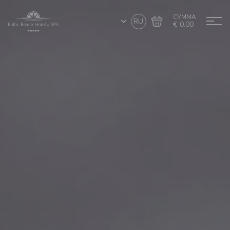
СУММА
RU
€ 0.00
Перейти в
Завершить покупку
корзину