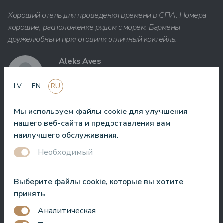
Хороший отель для проведения времени в СПА. Номера
хорошие, расположение рядом с морем. Бармены
дружелюбны и приготовили отличный коктейль.
Aleks Aves
LV
EN
RU
Мы используем файлы cookie для улучшения
нашего веб-сайта и предоставления вам
Очень хороший СПА, удивительные процедуры, хорошие
наилучшего обслуживания.
номера, вкусная еда и полезное обслуживание. Нам очень
понравилось.
Необходимый
Zuza Ritter
Выберите файлы cookie, которые вы хотите
принять
Аналитическая