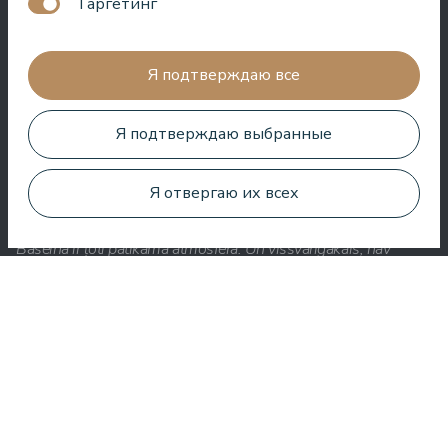
Таргетинг
Здесь вы получаете много за свои деньги. Очень приятное
обслуживание. Везде в отеле чисто и аккуратно.
Я подтверждаю все
Bo Paulsen
Я подтверждаю выбранные
Я отвергаю их всех
Paldies, reģistratūras meitenes ir ļoti laipnas.⭐️⭐️⭐️⭐️⭐️.
Baseinā ir ļoti patīkama atmosfēra. Un vissvarīgākais, nav
jūtams hlors.
Вероника Борисовна