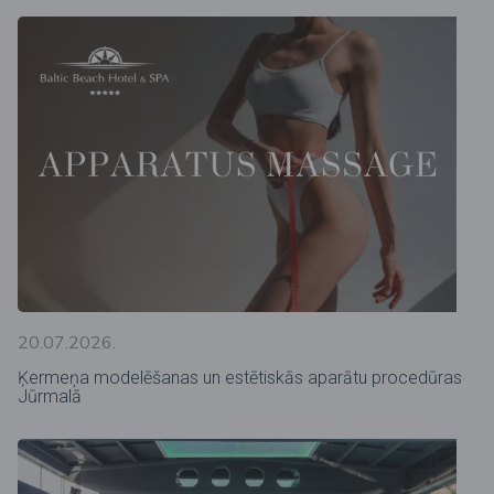
20.07.2026.
Ķermeņa modelēšanas un estētiskās aparātu procedūras
Jūrmalā