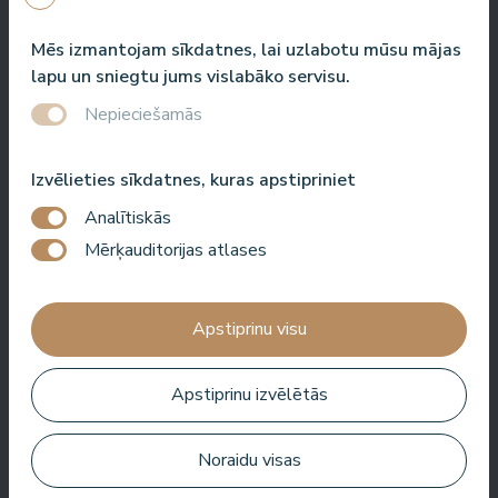
Mēs izmantojam sīkdatnes, lai uzlabotu mūsu mājas
Šeit jūs saņemat daudz par savu naudu. Ļoti jauks serviss.
lapu un sniegtu jums vislabāko servisu.
Visur viesnīcā ir tīrs un sakopts.
Nepieciešamās
Bo Paulsen
Izvēlieties sīkdatnes, kuras apstipriniet
Analītiskās
Mērķauditorijas atlases
Paldies, reģistratūras meitenes ir ļoti laipnas.⭐️⭐️⭐️⭐️⭐️.
Baseinā ir ļoti patīkama atmosfēra. Un vissvarīgākais, nav
Apstiprinu visu
jūtams hlors.
Veronika Borisovna
Apstiprinu izvēlētās
Noraidu visas