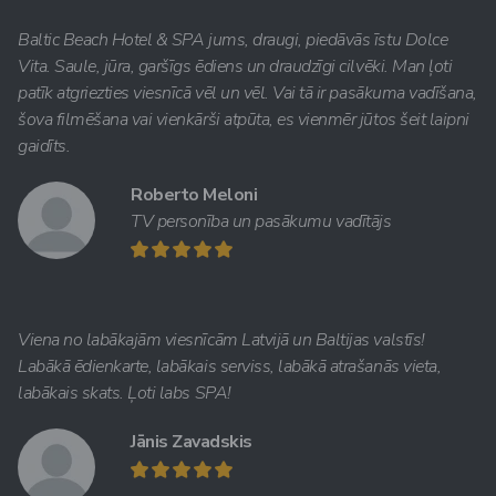
Baltic Beach Hotel & SPA jums, draugi, piedāvās īstu Dolce
Vita. Saule, jūra, garšīgs ēdiens un draudzīgi cilvēki. Man ļoti
patīk atgriezties viesnīcā vēl un vēl. Vai tā ir pasākuma vadīšana,
šova filmēšana vai vienkārši atpūta, es vienmēr jūtos šeit laipni
gaidīts.
Roberto Meloni
TV personība un pasākumu vadītājs
Viena no labākajām viesnīcām Latvijā un Baltijas valstīs!
Labākā ēdienkarte, labākais serviss, labākā atrašanās vieta,
labākais skats. Ļoti labs SPA!
Jānis Zavadskis