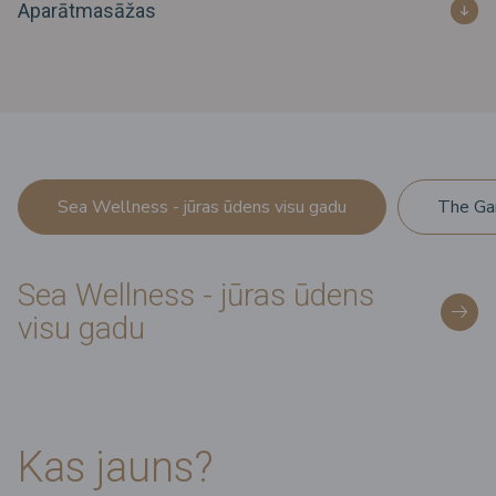
Aparātmasāžas
Sea Wellness - jūras ūdens visu gadu
The Gar
Sea Wellness - jūras ūdens
visu gadu
Kas jauns?