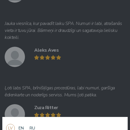
Jauka viesnīca, kur pavadīt laiku SPA. Numuri ir labi, atrašanās
vieta ir tuvu jūrai. Bārmeņi ir draudzīgi un sagatavoja lielisku
kokteili.
Aleks Aves
Ļoti labs SPA, brīnišķīgas procedūras, labi numuri, garšīga
ēdienkarte un noderīgs serviss. Mums ļoti patika.
Zuza Ritter
LV
EN
RU