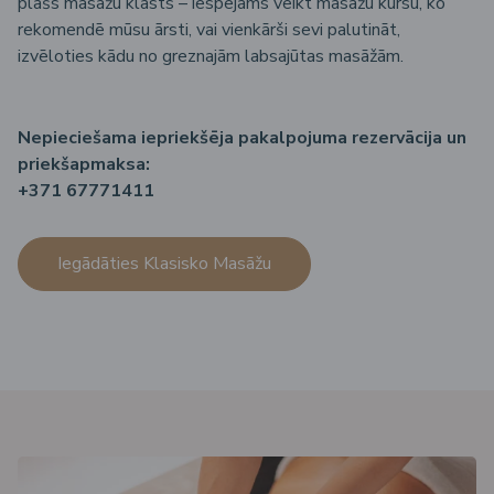
plašs masāžu klāsts – iespējams veikt masāžu kursu, ko
rekomendē mūsu ārsti, vai vienkārši sevi palutināt,
izvēloties kādu no greznajām labsajūtas masāžām.
Nepieciešama iepriekšēja pakalpojuma rezervācija un
priekšapmaksa:
+371 67771411
Iegādāties Klasisko Masāžu