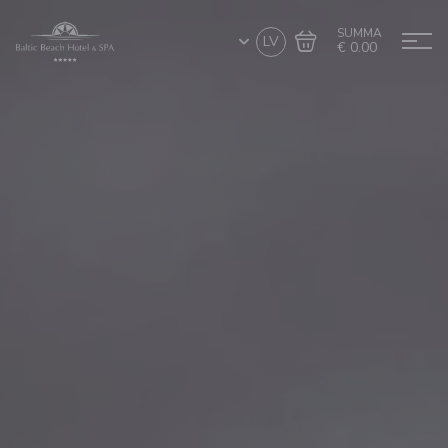
SUMMA
LV
€ 0.00
Doties uz grozu
Noformēt pirkumu