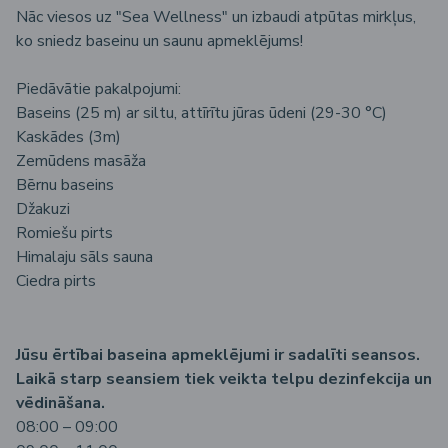
Nāc viesos uz "Sea Wellness" un izbaudi atpūtas mirkļus,
ko sniedz baseinu un saunu apmeklējums!
Piedāvātie pakalpojumi:
Baseins (25 m) ar siltu, attīrītu jūras ūdeni (29-30 °C)
Kaskādes (3m)
Zemūdens masāža
Bērnu baseins
Džakuzi
Romiešu pirts
Himalaju sāls sauna
Ciedra pirts
Jūsu ērtībai baseina apmeklējumi ir sadalīti seansos.
Laikā starp seansiem tiek veikta telpu dezinfekcija un
vēdināšana.
08:00 – 09:00