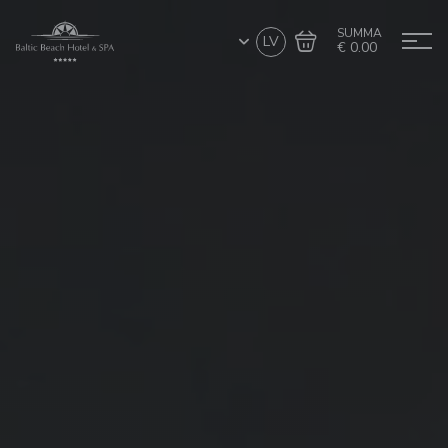
SUMMA
LV
€ 0.00
Doties uz grozu
Noformēt pirkumu