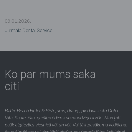
09.01.2026.
Jurmala Dental Service
Ko par mums saka
citi
Baltic Beach Hotel & SPA jums, draugi, piedāvās īstu Dolce
Vita. Saule, jūra, garšīgs ēdiens un draudzīgi cilvēki. Man ļoti
patīk atgriezties viesnīcā vēl un vēl. Vai tā ir pasākuma vadīšana,
šova filmēšana vai vienkārši atpūta, es vienmēr jūtos šeit laipni