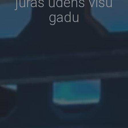
jūras ūdens visu
gadu