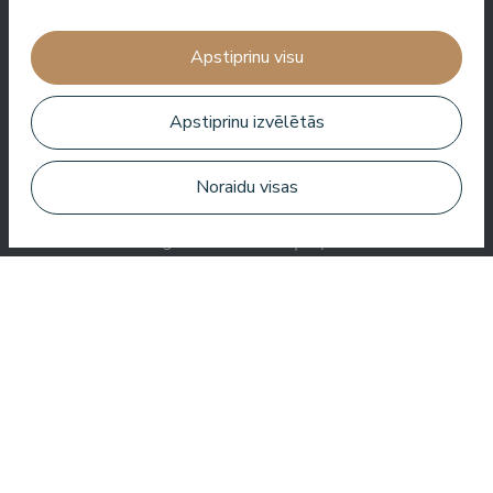
kokteili.
Apstiprinu visu
Aleks Aves
Apstiprinu izvēlētās
Noraidu visas
Ļoti labs SPA, brīnišķīgas procedūras, labi numuri, garšīga
ēdienkarte un noderīgs serviss. Mums ļoti patika.
Zuza Ritter
Šeit jūs saņemat daudz par savu naudu. Ļoti jauks serviss.
Visur viesnīcā ir tīrs un sakopts.