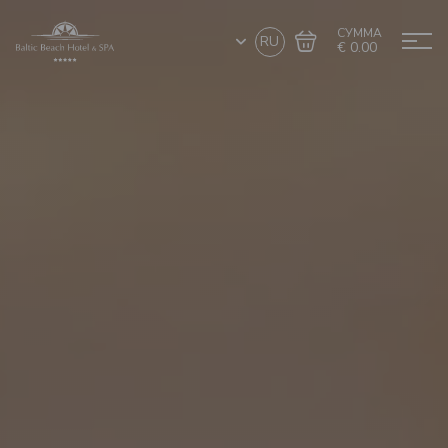
СУММА
RU
€ 0.00
Перейти в
Завершить покупку
корзину