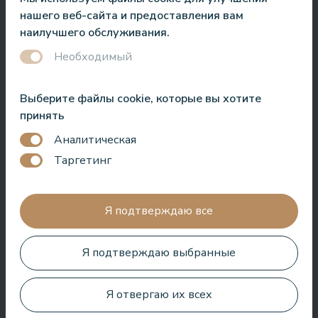
Roberto Meloni
нашего веб-сайта и предоставления вам
Телеведущий и ведущий мероприятий
наилучшего обслуживания.
Необходимый
Выберите файлы cookie, которые вы хотите
Один из лучших отелей в Латвии и странах Балтии! Лучшая
принять
кухня, лучшее обслуживание, лучшее расположение,
лучший вид. Очень хороший СПА!
Аналитическая
Таргетинг
Jānis Zavadskis
Я подтверждаю все
Я подтверждаю выбранные
Хороший отель для проведения времени в СПА. Номера
хорошие, расположение рядом с морем. Бармены
дружелюбны и приготовили отличный коктейль.
Я отвергаю их всех