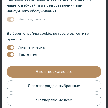
Roberto Meloni
нашего веб-сайта и предоставления вам
Телеведущий и ведущий мероприятий
наилучшего обслуживания.
Необходимый
Выберите файлы cookie, которые вы хотите
Один из лучших отелей в Латвии и странах Балтии! Лучшая
принять
кухня, лучшее обслуживание, лучшее расположение,
лучший вид. Очень хороший СПА!
Аналитическая
Таргетинг
Jānis Zavadskis
Я подтверждаю все
Я подтверждаю выбранные
Хороший отель для проведения времени в СПА. Номера
хорошие, расположение рядом с морем. Бармены
дружелюбны и приготовили отличный коктейль.
Я отвергаю их всех