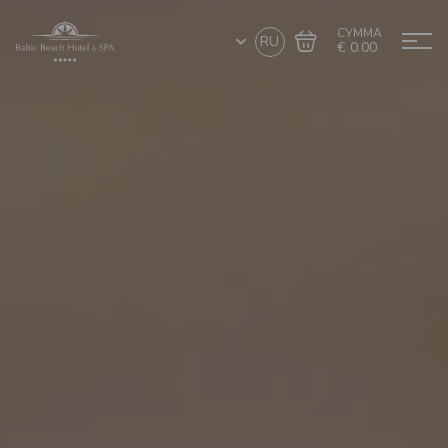
СУММА
RU
€ 0.00
Перейти в
Завершить покупку
корзину