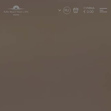
СУММА
RU
€ 0.00
Перейти в
Завершить покупку
корзину