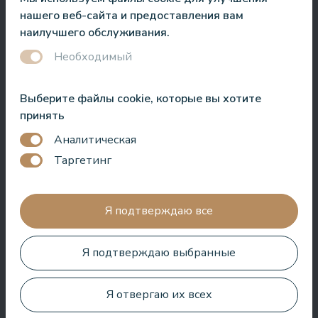
Roberto Meloni
нашего веб-сайта и предоставления вам
Телеведущий и ведущий мероприятий
наилучшего обслуживания.
Необходимый
Выберите файлы cookie, которые вы хотите
Один из лучших отелей в Латвии и странах Балтии! Лучшая
принять
кухня, лучшее обслуживание, лучшее расположение,
лучший вид. Очень хороший СПА!
Аналитическая
Таргетинг
Jānis Zavadskis
Я подтверждаю все
Я подтверждаю выбранные
Хороший отель для проведения времени в СПА. Номера
хорошие, расположение рядом с морем. Бармены
дружелюбны и приготовили отличный коктейль.
Я отвергаю их всех