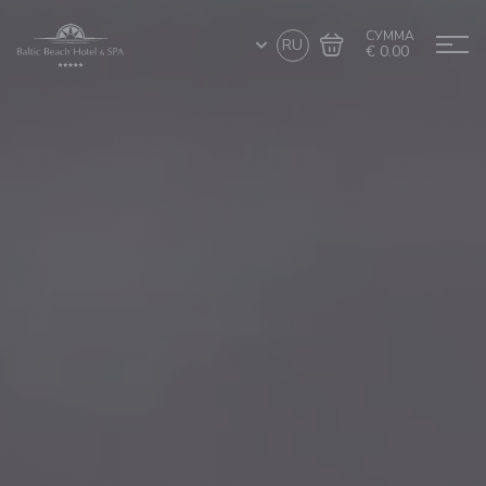
СУММА
RU
€ 0.00
Перейти в
Завершить покупку
корзину