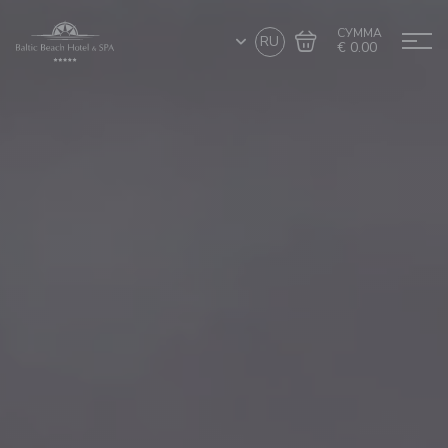
СУММА
RU
€ 0.00
Перейти в
Завершить покупку
корзину