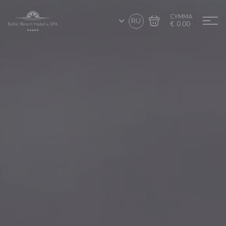
СУММА
RU
€ 0.00
Перейти в
Завершить покупку
корзину