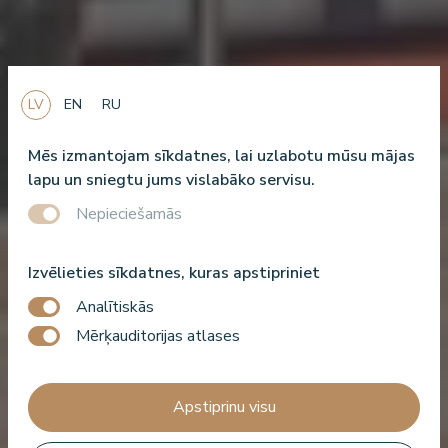
LV
EN
RU
Mēs izmantojam sīkdatnes, lai uzlabotu mūsu mājas
lapu un sniegtu jums vislabāko servisu.
Nepieciešamās
Izvēlieties sīkdatnes, kuras apstipriniet
Analītiskās
Mērķauditorijas atlases
Apstiprinu visu