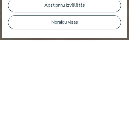
Apstiprinu izvēlētās
Rezervēt numuru
Noraidu visas
Iesakām