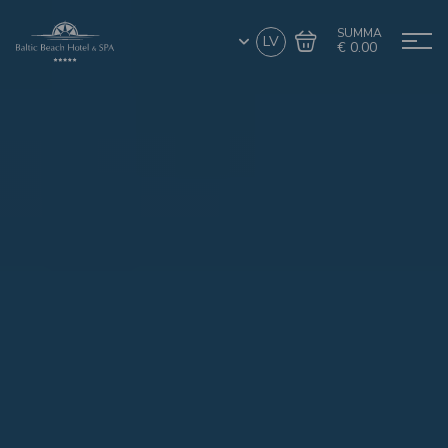
SUMMA
LV
€ 0.00
Doties uz grozu
Noformēt pirkumu