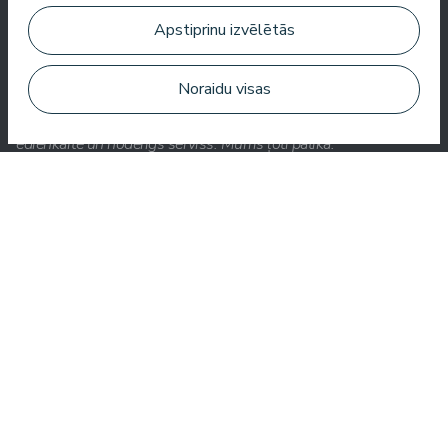
Apstiprinu izvēlētās
Noraidu visas
Ļoti labs SPA, brīnišķīgas procedūras, labi numuri, garšīga
ēdienkarte un noderīgs serviss. Mums ļoti patika.
Zuza Ritter
Šeit jūs saņemat daudz par savu naudu. Ļoti jauks serviss.
Visur viesnīcā ir tīrs un sakopts.
Bo Paulsen