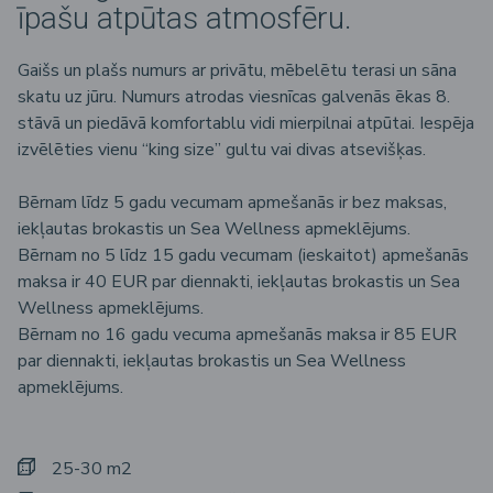
īpašu atpūtas atmosfēru.
Gaišs un plašs numurs ar privātu, mēbelētu terasi un sāna
skatu uz jūru. Numurs atrodas viesnīcas galvenās ēkas 8.
stāvā un piedāvā komfortablu vidi mierpilnai atpūtai. Iespēja
izvēlēties vienu “king size” gultu vai divas atsevišķas.
Bērnam līdz 5 gadu vecumam apmešanās ir bez maksas,
iekļautas brokastis un Sea Wellness apmeklējums.
Bērnam no 5 līdz 15 gadu vecumam (ieskaitot) apmešanās
maksa ir 40 EUR par diennakti, iekļautas brokastis un Sea
Wellness apmeklējums.
Bērnam no 16 gadu vecuma apmešanās maksa ir 85 EUR
par diennakti, iekļautas brokastis un Sea Wellness
apmeklējums.
25-30 m2