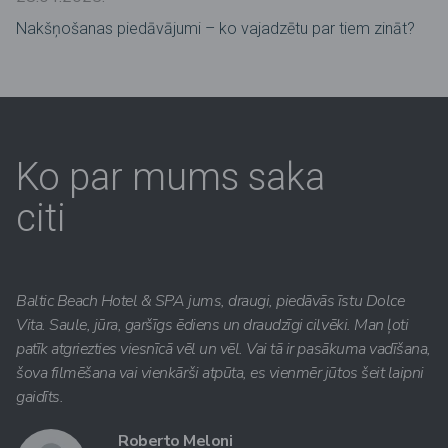
Nakšņošanas piedāvājumi – ko vajadzētu par tiem zināt?
Ko par mums saka
citi
Baltic Beach Hotel & SPA jums, draugi, piedāvās īstu Dolce
Vita. Saule, jūra, garšīgs ēdiens un draudzīgi cilvēki. Man ļoti
patīk atgriezties viesnīcā vēl un vēl. Vai tā ir pasākuma vadīšana,
šova filmēšana vai vienkārši atpūta, es vienmēr jūtos šeit laipni
gaidīts.
Roberto Meloni