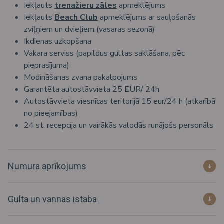
Iekļauts
trenažieru zāles
apmeklējums
Iekļauts
Beach Club
apmeklējums ar sauļošanās
zviļņiem un dvieļiem (vasaras sezonā)
Ikdienas uzkopšana
Vakara serviss (papildus gultas saklāšana, pēc
pieprasījuma)
Modināšanas zvana pakalpojums
Garantēta autostāvvieta 25 EUR/ 24h
Autostāvvieta viesnīcas teritorijā 15 eur/24 h (atkarībā
no pieejamības)
24 st. recepcija un vairākās valodās runājošs personāls
Numura aprīkojums
Gulta un vannas istaba