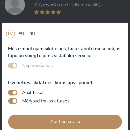
TV personība un pasākumu vadītājs
LV
EN
RU
Viena no labākajām viesnīcām Latvijā un Baltijas valstīs!
Labākā ēdienkarte, labākais serviss, labākā atrašanās vieta,
Mēs izmantojam sīkdatnes, lai uzlabotu mūsu mājas
labākais skats. Ļoti labs SPA!
lapu un sniegtu jums vislabāko servisu.
Jānis Zavadskis
Nepieciešamās
Izvēlieties sīkdatnes, kuras apstipriniet
Analītiskās
Jauka viesnīca, kur pavadīt laiku SPA. Numuri ir labi, atrašanās
Mērķauditorijas atlases
vieta ir tuvu jūrai. Bārmeņi ir draudzīgi un sagatavoja lielisku
kokteili.
Apstiprinu visu
Aleks Aves