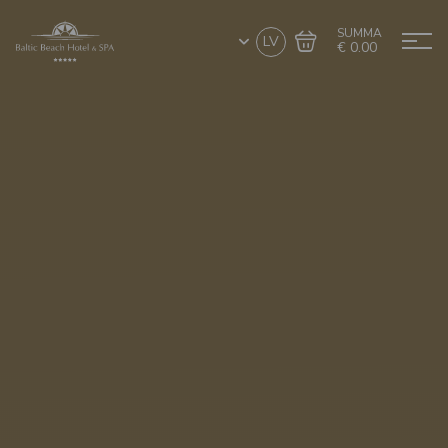
SUMMA
LV
€ 0.00
Doties uz grozu
Noformēt pirkumu