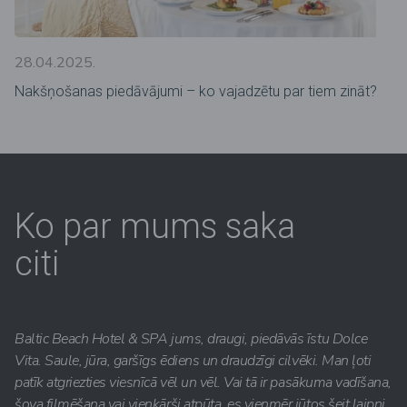
28.04.2025.
Nakšņošanas piedāvājumi – ko vajadzētu par tiem zināt?
Ko par mums saka
citi
Baltic Beach Hotel & SPA jums, draugi, piedāvās īstu Dolce
Vita. Saule, jūra, garšīgs ēdiens un draudzīgi cilvēki. Man ļoti
patīk atgriezties viesnīcā vēl un vēl. Vai tā ir pasākuma vadīšana,
šova filmēšana vai vienkārši atpūta, es vienmēr jūtos šeit laipni