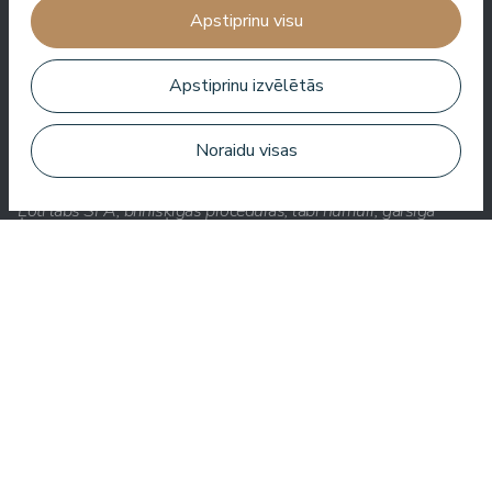
kokteili.
Apstiprinu visu
Aleks Aves
Apstiprinu izvēlētās
Noraidu visas
Ļoti labs SPA, brīnišķīgas procedūras, labi numuri, garšīga
ēdienkarte un noderīgs serviss. Mums ļoti patika.
Zuza Ritter
Šeit jūs saņemat daudz par savu naudu. Ļoti jauks serviss.
Visur viesnīcā ir tīrs un sakopts.