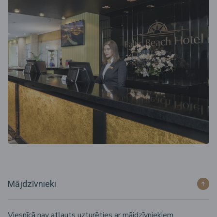
Mājdzīvnieki
Viesnīcā nav atļauts uzturēties ar mājdzīvniekiem