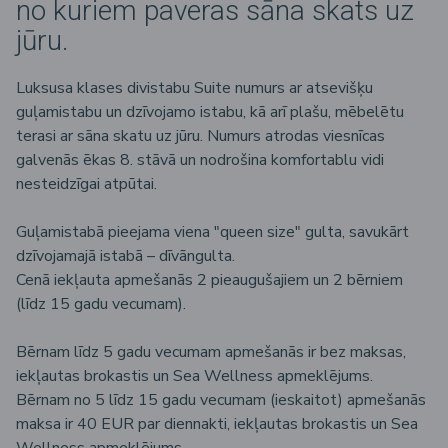
no kuriem paveras sāna skats uz
jūru.
Luksusa klases divistabu Suite numurs ar atsevišķu
guļamistabu un dzīvojamo istabu, kā arī plašu, mēbelētu
terasi ar sāna skatu uz jūru. Numurs atrodas viesnīcas
galvenās ēkas 8. stāvā un nodrošina komfortablu vidi
nesteidzīgai atpūtai.
Guļamistabā pieejama viena "queen size" gulta, savukārt
dzīvojamajā istabā – dīvāngulta.
Cenā iekļauta apmešanās 2 pieaugušajiem un 2 bērniem
(līdz 15 gadu vecumam).
Bērnam līdz 5 gadu vecumam apmešanās ir bez maksas,
iekļautas brokastis un Sea Wellness apmeklējums.
Bērnam no 5 līdz 15 gadu vecumam (ieskaitot) apmešanās
maksa ir 40 EUR par diennakti, iekļautas brokastis un Sea