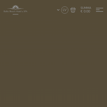
SUMMA
LV
€ 0.00
Doties uz grozu
Noformēt pirkumu