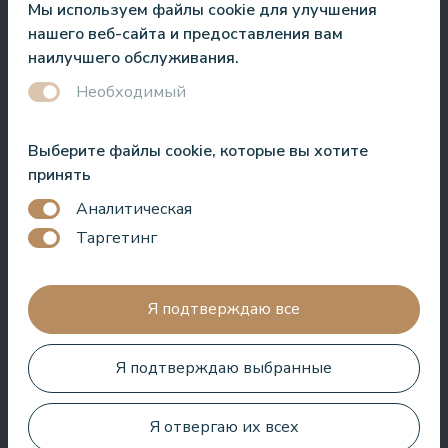
Мы используем файлы cookie для улучшения
Jānis Zavadskis
нашего веб-сайта и предоставления вам
наилучшего обслуживания.
Необходимый
Выберите файлы cookie, которые вы хотите
Хороший отель для проведения времени в СПА. Номера
принять
хорошие, расположение рядом с морем. Бармены
дружелюбны и приготовили отличный коктейль.
Аналитическая
Таргетинг
Aleks Aves
Я подтверждаю все
Я подтверждаю выбранные
Очень хороший СПА, удивительные процедуры, хорошие
номера, вкусная еда и полезное обслуживание. Нам очень
Я отвергаю их всех
понравилось.