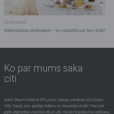
28.04.2025.
Nakšņošanas piedāvājumi – ko vajadzētu par tiem zināt?
Ko par mums saka
citi
Baltic Beach Hotel & SPA jums, draugi, piedāvās īstu Dolce
Vita. Saule, jūra, garšīgs ēdiens un draudzīgi cilvēki. Man ļoti
patīk atgriezties viesnīcā vēl un vēl. Vai tā ir pasākuma vadīšana,