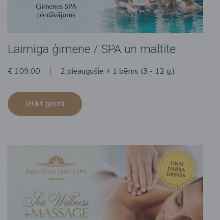
Laimīga ģimene / SPA un maltīte
€ 109.00
2 pieaugušie + 1 bērns (3 - 12 g.)
Ielikt grozā