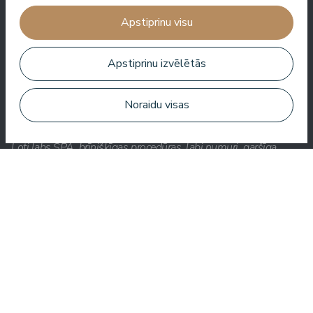
vieta ir tuvu jūrai. Bārmeņi ir draudzīgi un sagatavoja lielisku
Apstiprinu visu
kokteili.
Aleks Aves
Apstiprinu izvēlētās
Noraidu visas
Ļoti labs SPA, brīnišķīgas procedūras, labi numuri, garšīga
ēdienkarte un noderīgs serviss. Mums ļoti patika.
Zuza Ritter
Šeit jūs saņemat daudz par savu naudu. Ļoti jauks serviss.
Visur viesnīcā ir tīrs un sakopts.