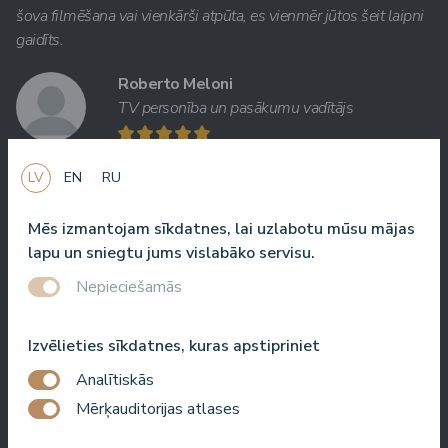
šova filmēšana vai vienkārši atpūta, es vienmēr jūtos šeit laipni
gaidīts.
Roberto Meloni
TV personība un pasākumu vadītājs
LV
EN
RU
Viena no labākajām viesnīcām Latvijā un Baltijas valstīs!
Mēs izmantojam sīkdatnes, lai uzlabotu mūsu mājas
Labākā ēdienkarte, labākais serviss, labākā atrašanās vieta,
lapu un sniegtu jums vislabāko servisu.
labākais skats. Ļoti labs SPA!
Nepieciešamās
Jānis Zavadskis
Izvēlieties sīkdatnes, kuras apstipriniet
Analītiskās
Mērķauditorijas atlases
Jauka viesnīca, kur pavadīt laiku SPA. Numuri ir labi, atrašanās