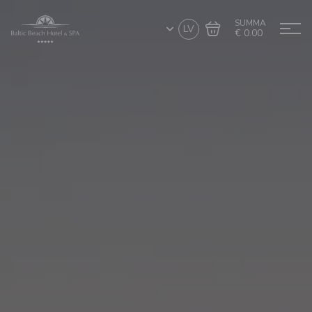
SUMMA
LV
€ 0.00
Doties uz grozu
Noformēt pirkumu