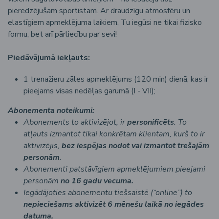
pieredzējušam sportistam. Ar draudzīgu atmosfēru un
elastīgiem apmeklējuma laikiem, Tu iegūsi ne tikai fizisko
formu, bet arī pārliecību par sevi!
Piedāvājumā iekļauts:
1 trenažieru zāles apmeklējums (120 min) dienā, kas ir
pieejams visas nedēļas garumā (I - VII);
Abonementa noteikumi:
Abonements to aktivizējot, ir
personificēts
. To
atļauts izmantot tikai konkrētam klientam, kurš to ir
aktivizējis,
bez iespējas nodot vai izmantot trešajām
personām
.
Abonementi patstāvīgiem apmeklējumiem pieejami
personām
no 16 gadu vecuma.
Iegādājoties abonementu tiešsaistē (“online”) to
nepieciešams aktivizēt 6 mēnešu laikā no iegādes
datuma.