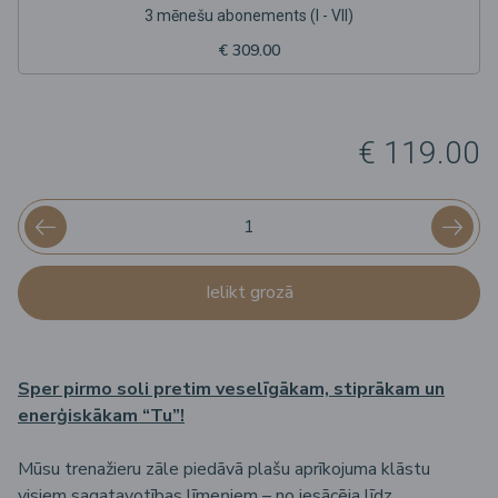
3 mēnešu abonements (I - VII)
€ 309.00
€ 119.00
Ielikt grozā
Sper pirmo soli pretim veselīgākam, stiprākam un
enerģiskākam “Tu”!
Mūsu trenažieru zāle piedāvā plašu aprīkojuma klāstu
visiem sagatavotības līmeņiem – no iesācēja līdz