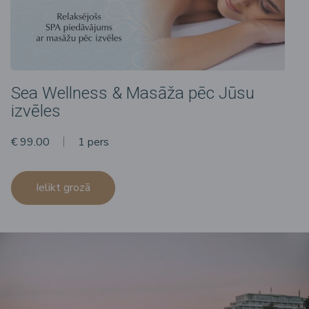
Sea Wellness & Masāža pēc Jūsu
izvēles
€ 99.00
1 pers
Ielikt grozā