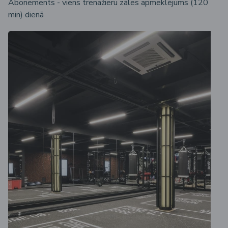
Abonements - viens trenažieru zāles apmeklējums (120
min) dienā