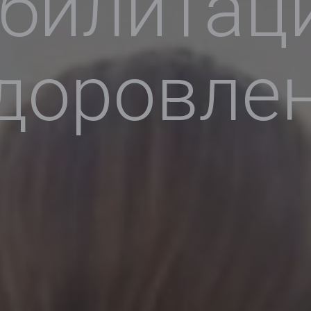
билитац
доровле