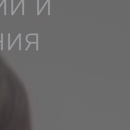
ии и
ния