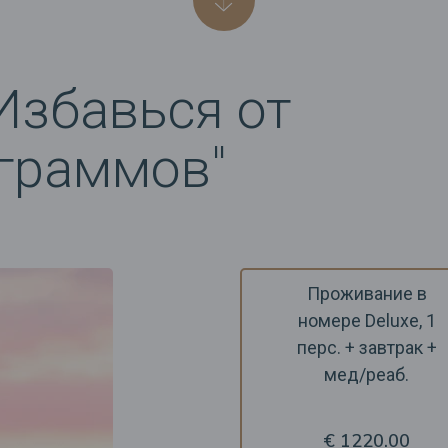
Избавься от
граммов"
Проживание в
номере Deluxe, 1
перс. + завтрак +
мед/реаб.
€ 1220.00