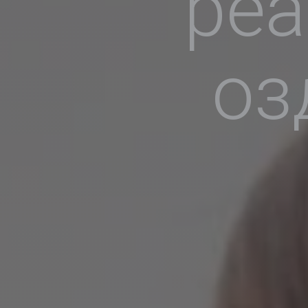
реа
оз