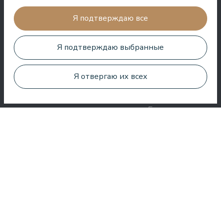
лучший вид. Очень хороший СПА!
Я подтверждаю все
Jānis Zavadskis
Я подтверждаю выбранные
Я отвергаю их всех
Хороший отель для проведения времени в СПА. Номера
хорошие, расположение рядом с морем. Бармены
дружелюбны и приготовили отличный коктейль.
Aleks Aves
Очень хороший СПА, удивительные процедуры, хорошие
номера, вкусная еда и полезное обслуживание. Нам очень