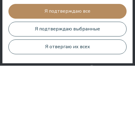
лучший вид. Очень хороший СПА!
Я подтверждаю все
Jānis Zavadskis
Я подтверждаю выбранные
Я отвергаю их всех
Хороший отель для проведения времени в СПА. Номера
хорошие, расположение рядом с морем. Бармены
дружелюбны и приготовили отличный коктейль.
Aleks Aves
Очень хороший СПА, удивительные процедуры, хорошие
номера, вкусная еда и полезное обслуживание. Нам очень