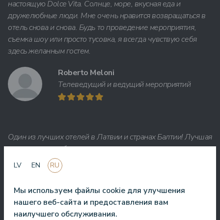
настоящую Dolce Vita. Солнце, море, вкусная еда и
дружелюбные люди. Мне очень нравится возвращаться в
отель снова и снова. Будь то проведение мероприятия,
съемка шоу или просто тусовка, я всегда чувствую себя
здесь желанным гостем.
Roberto Meloni
Телеведущий и ведущий мероприятий
Один из лучших отелей в Латвии и странах Балтии! Лучшая
кухня, лучшее обслуживание, лучшее расположение,
лучший вид. Очень хороший СПА!
LV
EN
RU
Jānis Zavadskis
Мы используем файлы cookie для улучшения
нашего веб-сайта и предоставления вам
наилучшего обслуживания.