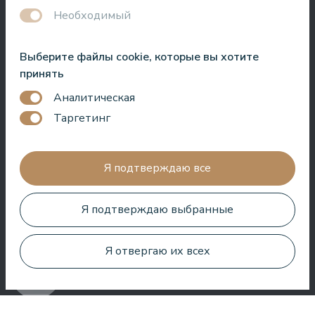
Необходимый
Хороший отель для проведения времени в СПА. Номера
хорошие, расположение рядом с морем. Бармены
Выберите файлы cookie, которые вы хотите
дружелюбны и приготовили отличный коктейль.
принять
Аналитическая
Aleks Aves
Таргетинг
Я подтверждаю все
Очень хороший СПА, удивительные процедуры, хорошие
Я подтверждаю выбранные
номера, вкусная еда и полезное обслуживание. Нам очень
понравилось.
Я отвергаю их всех
Zuza Ritter