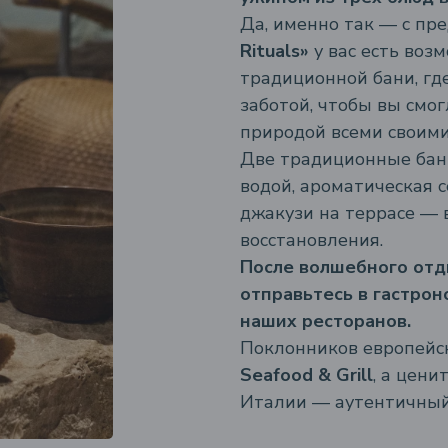
Да, именно так — с п
Rituals»
у вас есть воз
традиционной бани, гд
заботой, чтобы вы смо
природой всеми своими
Две традиционные бани
водой, ароматическая 
джакузи на террасе — в
восстановления.
После волшебного отд
отправьтесь в гастрон
наших ресторанов.
Поклонников европейс
Seafood & Grill
, а цен
Италии — аутентичный