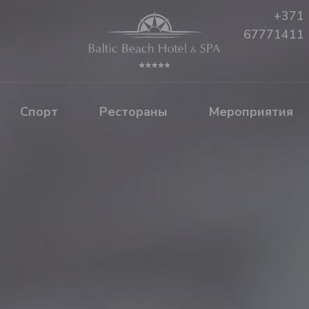
+371
67771411
Спорт
Рестораны
Mероприятия