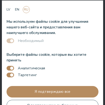
LV
EN
RU
Хороший отель для проведения времени в СПА. Номера
хорошие, расположение рядом с морем. Бармены
Мы используем файлы cookie для улучшения
дружелюбны и приготовили отличный коктейль.
нашего веб-сайта и предоставления вам
наилучшего обслуживания.
Aleks Aves
Необходимый
Выберите файлы cookie, которые вы хотите
принять
Очень хороший СПА, удивительные процедуры, хорошие
Аналитическая
номера, вкусная еда и полезное обслуживание. Нам очень
Таргетинг
понравилось.
Zuza Ritter
Я подтверждаю все