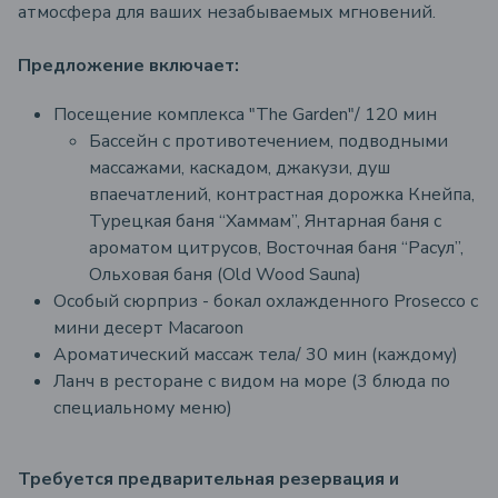
атмосфера для ваших незабываемых мгновений.
Предложение включает:
Посещение комплекса "
The
Garden"/ 12
0 мин
Бассейн с противотечением, подводными
массажами, каскадом, джакузи, душ
впаечатлений, контрастная дорожка Кнейпа,
Турецкая баня “Хаммам”, Янтарная баня c
ароматом цитрусов
, Восточная баня “Расул”,
Ольховая баня (Old Wood Sauna)
Oсобый сюрприз
- бокал охлажденного Prosecco с
мини десерт Macaroon
Ароматический массаж тела
/
30 мин (каждому)
Ланч в ресторане с видом на море (
3
блюда по
специальному меню)
Требуется предварительная резервация и