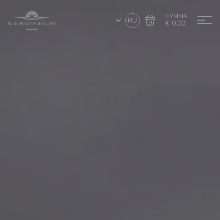
СУММА
RU
€ 0.00
Перейти в
Завершить покупку
корзину