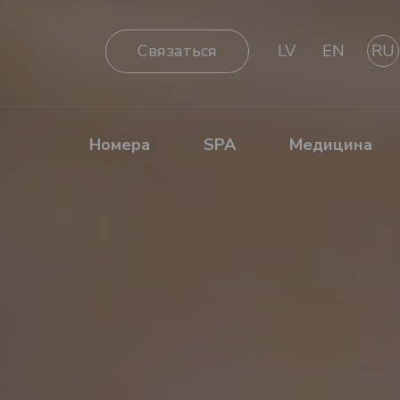
Cвязаться
LV
EN
RU
Номера
SPA
Медицина