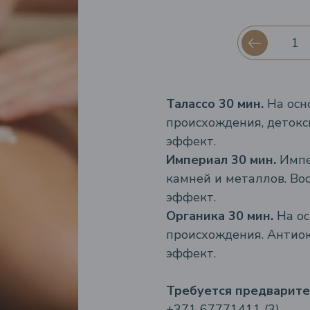
Талассо 30 мин.
На осн
происхождения, дето
эффект.
Империал 30 мин.
Импе
камней и металлов. В
эффект.
Органика 30 мин.
На о
происхождения. Анти
эффект.
Требуется предварите
+371 67771411 (3)