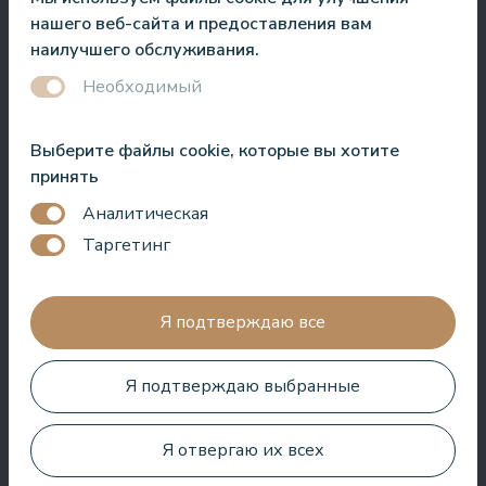
Roberto Meloni
нашего веб-сайта и предоставления вам
Телеведущий и ведущий мероприятий
наилучшего обслуживания.
Необходимый
Выберите файлы cookie, которые вы хотите
Один из лучших отелей в Латвии и странах Балтии! Лучшая
принять
кухня, лучшее обслуживание, лучшее расположение,
лучший вид. Очень хороший СПА!
Аналитическая
Таргетинг
Jānis Zavadskis
Я подтверждаю все
Я подтверждаю выбранные
Хороший отель для проведения времени в СПА. Номера
хорошие, расположение рядом с морем. Бармены
дружелюбны и приготовили отличный коктейль.
Я отвергаю их всех