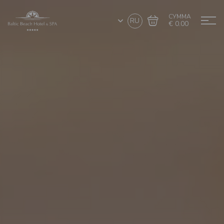
СУММА
RU
€ 0.00
Перейти в
Завершить покупку
корзину