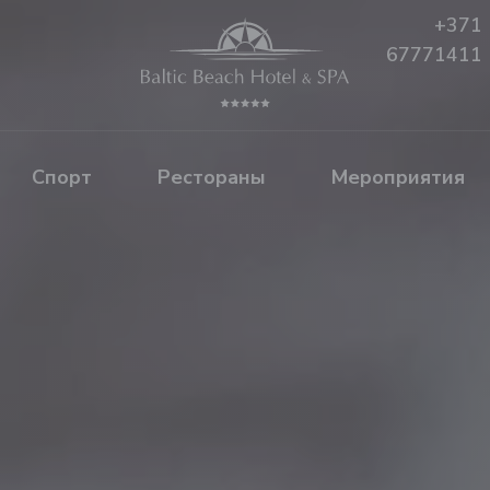
+371
67771411
Спорт
Рестораны
Mероприятия