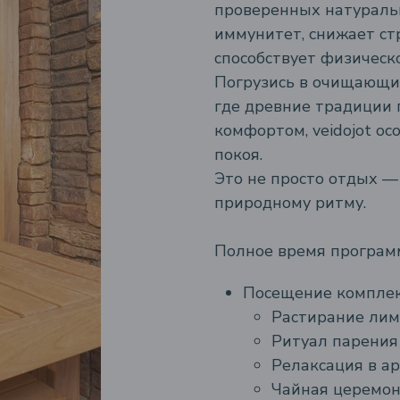
проверенных натураль
иммунитет, снижает ст
способствует физическ
Погрузись в очищающи
где древние традиции
комфортом, veidojot ос
покоя.
Это не просто отдых —
природному ритму.
Полное время програм
Посещение комплекс
Растирание лим
Ритуал парения
Релаксация в а
Чайная церемо