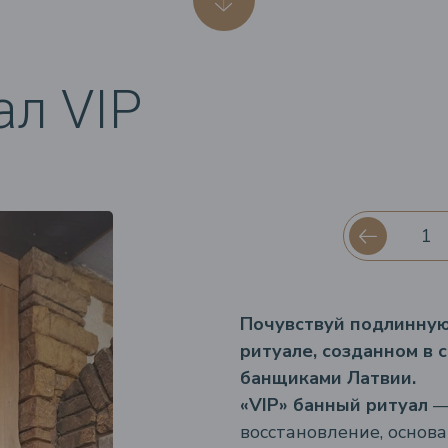
ал VIP
Почувствуй подлинную
ритуале, созданном в 
банщиками Латвии.
«VIP» банный ритуал
— 
восстановление, основ