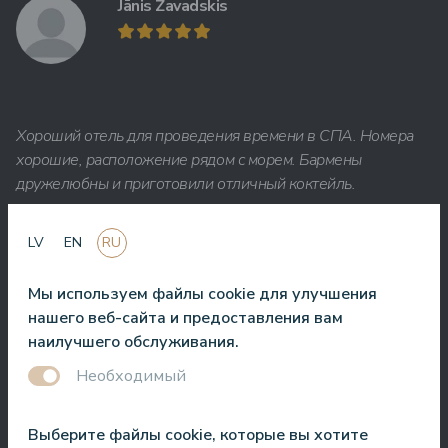
Jānis Zavadskis
Хороший отель для проведения времени в СПА. Номера
хорошие, расположение рядом с морем. Бармены
дружелюбны и приготовили отличный коктейль.
Aleks Aves
LV
EN
RU
Мы используем файлы cookie для улучшения
нашего веб-сайта и предоставления вам
наилучшего обслуживания.
Очень хороший СПА, удивительные процедуры, хорошие
Необходимый
номера, вкусная еда и полезное обслуживание. Нам очень
понравилось.
Выберите файлы cookie, которые вы хотите