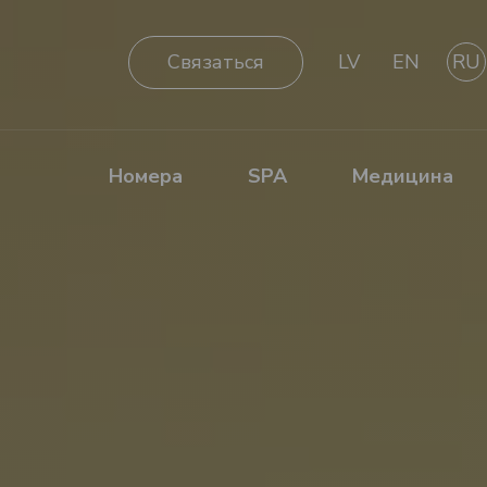
Cвязаться
LV
EN
RU
Номера
SPA
Медицина