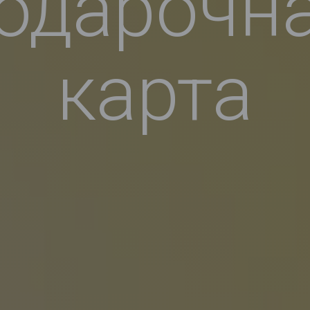
одарочн
карта