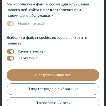
Мы используем файлы cookie для улучшения
Roberto Meloni
нашего веб-сайта и предоставления вам
Телеведущий и ведущий мероприятий
наилучшего обслуживания.
Необходимый
Выберите файлы cookie, которые вы хотите
Один из лучших отелей в Латвии и странах Балтии! Лучшая
принять
кухня, лучшее обслуживание, лучшее расположение,
Аналитическая
лучший вид. Очень хороший СПА!
Таргетинг
Jānis Zavadskis
Я подтверждаю все
Я подтверждаю выбранные
Хороший отель для проведения времени в СПА. Номера
хорошие, расположение рядом с морем. Бармены
Я отвергаю их всех
дружелюбны и приготовили отличный коктейль.