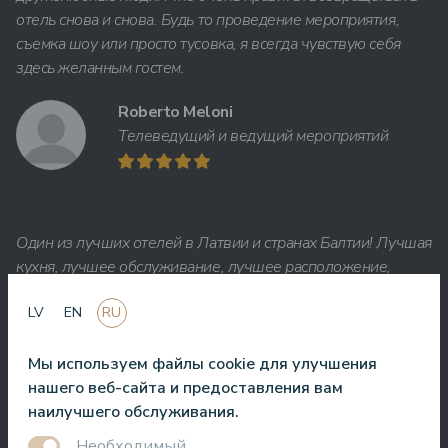
отель снова и снова. Будь то проведение мероприятия,
съемка шоу или просто тусовка, я всегда чувствую себя
здесь желанным гостем.
Roberto Meloni
Телеведущий и ведущий мероприятий
Один из лучших отелей в Латвии и странах Балтии! Лучшая
кухня, лучшее обслуживание, лучшее расположение,
лучший вид. Очень хороший СПА!
LV
EN
RU
Jānis Zavadskis
Мы используем файлы cookie для улучшения
нашего веб-сайта и предоставления вам
наилучшего обслуживания.
Необходимый