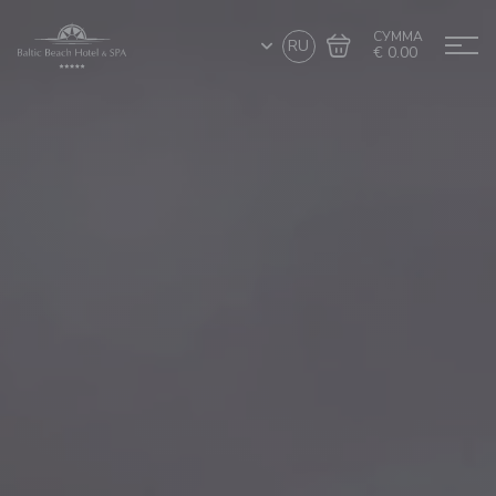
СУММА
RU
€ 0.00
Перейти в
Завершить покупку
корзину