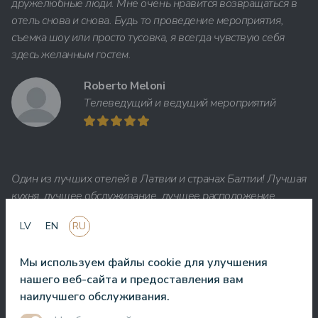
дружелюбные люди. Мне очень нравится возвращаться в
отель снова и снова. Будь то проведение мероприятия,
съемка шоу или просто тусовка, я всегда чувствую себя
здесь желанным гостем.
Roberto Meloni
Телеведущий и ведущий мероприятий
Один из лучших отелей в Латвии и странах Балтии! Лучшая
кухня, лучшее обслуживание, лучшее расположение,
лучший вид. Очень хороший СПА!
LV
EN
RU
Jānis Zavadskis
Мы используем файлы cookie для улучшения
нашего веб-сайта и предоставления вам
наилучшего обслуживания.