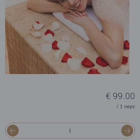
€ 99.00
/ 1 перс