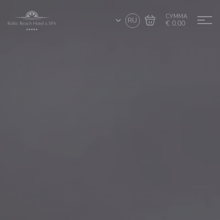
СУММА
RU
€ 0.00
Перейти в
Завершить покупку
корзину