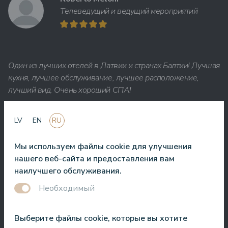
Телеведущий и ведущий мероприятий
Один из лучших отелей в Латвии и странах Балтии! Лучшая
кухня, лучшее обслуживание, лучшее расположение,
лучший вид. Очень хороший СПА!
Jānis Zavadskis
LV
EN
RU
Мы используем файлы cookie для улучшения
нашего веб-сайта и предоставления вам
наилучшего обслуживания.
Хороший отель для проведения времени в СПА. Номера
Необходимый
хорошие, расположение рядом с морем. Бармены
дружелюбны и приготовили отличный коктейль.
Выберите файлы cookie, которые вы хотите
Aleks Aves