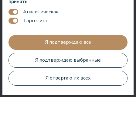
принять
Аналитическая
Таргетинг
Очень хороший СПА, удивительные процедуры, хорошие
Я подтверждаю все
номера, вкусная еда и полезное обслуживание. Нам очень
понравилось.
Я подтверждаю выбранные
Zuza Ritter
Я отвергаю их всех
Здесь вы получаете много за свои деньги. Очень приятное
обслуживание. Везде в отеле чисто и аккуратно.
Bo Paulsen