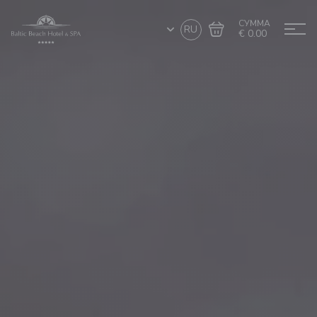
СУММА
RU
€ 0.00
Перейти в
Завершить покупку
корзину