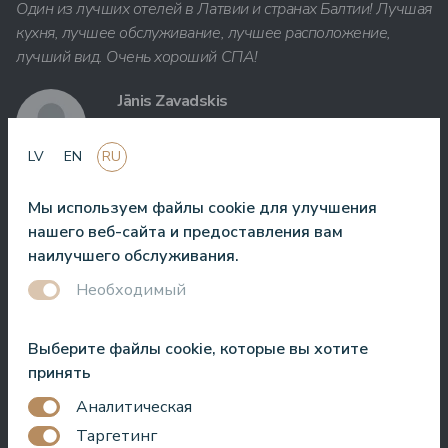
Один из лучших отелей в Латвии и странах Балтии! Лучшая
кухня, лучшее обслуживание, лучшее расположение,
лучший вид. Очень хороший СПА!
Jānis Zavadskis
LV
EN
RU
Мы используем файлы cookie для улучшения
Хороший отель для проведения времени в СПА. Номера
нашего веб-сайта и предоставления вам
хорошие, расположение рядом с морем. Бармены
наилучшего обслуживания.
дружелюбны и приготовили отличный коктейль.
Необходимый
Aleks Aves
Выберите файлы cookie, которые вы хотите
принять
Аналитическая
Таргетинг