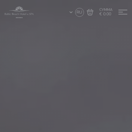
СУММА
RU
€ 0.00
Перейти в
Завершить покупку
корзину