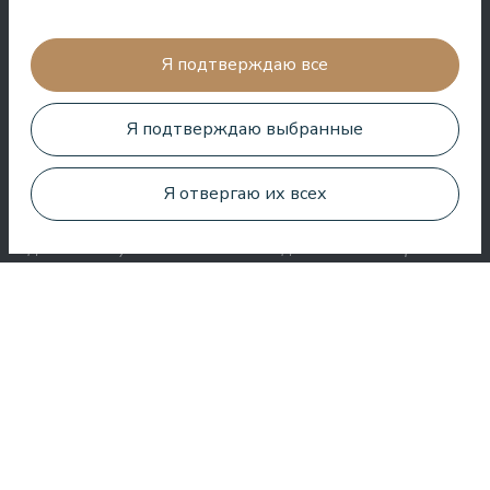
Очень хороший СПА, удивительные процедуры, хорошие
номера, вкусная еда и полезное обслуживание. Нам очень
понравилось.
Я подтверждаю все
Zuza Ritter
Я подтверждаю выбранные
Я отвергаю их всех
Здесь вы получаете много за свои деньги. Очень приятное
обслуживание. Везде в отеле чисто и аккуратно.
Bo Paulsen
Paldies, reģistratūras meitenes ir ļoti laipnas.⭐️⭐️⭐️⭐️⭐️.