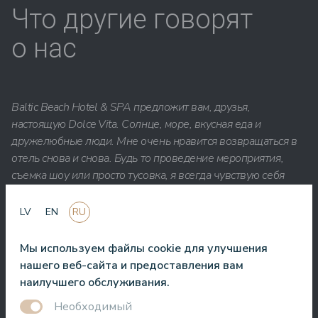
Что другие говорят
о нас
Baltic Beach Hotel & SPA предложит вам, друзья,
настоящую Dolce Vita. Солнце, море, вкусная еда и
дружелюбные люди. Мне очень нравится возвращаться в
отель снова и снова. Будь то проведение мероприятия,
съемка шоу или просто тусовка, я всегда чувствую себя
здесь желанным гостем.
LV
EN
RU
Roberto Meloni
Телеведущий и ведущий мероприятий
Мы используем файлы cookie для улучшения
нашего веб-сайта и предоставления вам
наилучшего обслуживания.
Необходимый
Один из лучших отелей в Латвии и странах Балтии! Лучшая