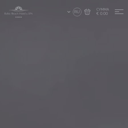
СУММА
RU
€ 0.00
Перейти в
Завершить покупку
корзину