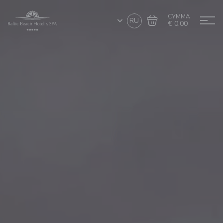
СУММА
RU
€ 0.00
Перейти в
Завершить покупку
корзину