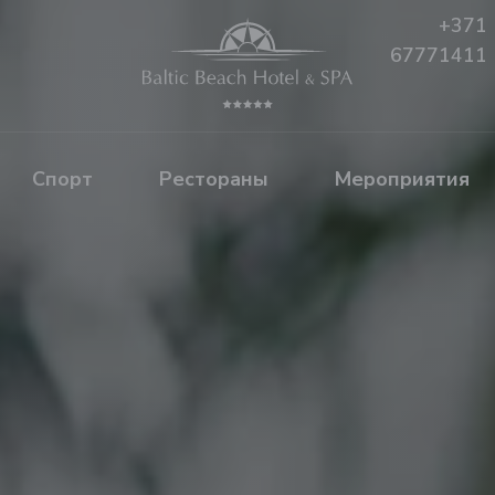
+371
67771411
Спорт
Рестораны
Mероприятия