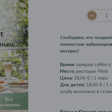
Сообщаем, что поздний 
полностью заброниров
интерес!
Время:
каждую субботу и
Место:
ресторан
Pērle
Цена:
35.00 € / 1 перс.
Для детей:
18.00 € / 1 
клуба включено в стои
Весна в Юрмале уже на