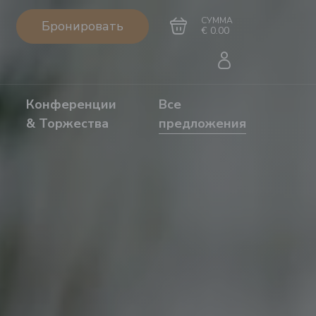
СУММА
Бронировать
€ 0.00
Конференции
Все
& Торжества
предложения
Перейти в
Завершить покупку
корзину