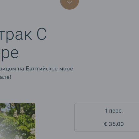
трак С
ре
видом на Балтийское море
але!
1 перс.
€ 35.00