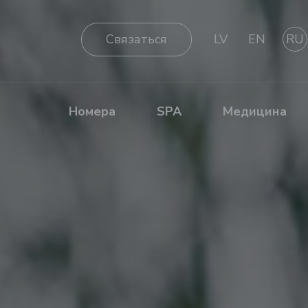
Cвязаться
LV
EN
RU
Номера
SPA
Медицина