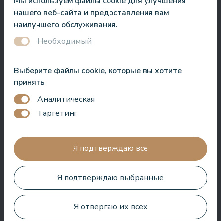
Мы используем файлы cookie для улучшения
Jānis Zavadskis
нашего веб-сайта и предоставления вам
наилучшего обслуживания.
Необходимый
Выберите файлы cookie, которые вы хотите
Хороший отель для проведения времени в СПА. Номера
принять
хорошие, расположение рядом с морем. Бармены
дружелюбны и приготовили отличный коктейль.
Аналитическая
Таргетинг
Aleks Aves
Я подтверждаю все
Я подтверждаю выбранные
Очень хороший СПА, удивительные процедуры, хорошие
номера, вкусная еда и полезное обслуживание. Нам очень
понравилось.
Я отвергаю их всех