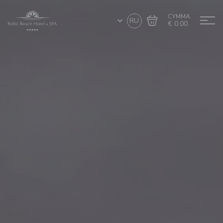
СУММА
RU
€ 0.00
Перейти в
Завершить покупку
корзину