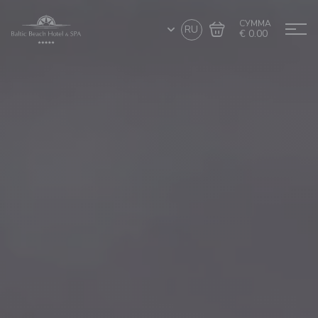
СУММА
RU
€ 0.00
Перейти в
Завершить покупку
корзину