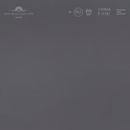
СУММА
RU
€ 0.00
Перейти в
Завершить покупку
корзину