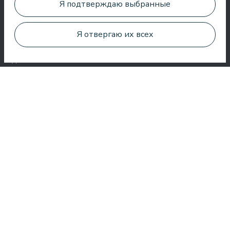
Я подтверждаю выбранные
настоящую Dolce Vita. Солнце, море, вкусная еда и
дружелюбные люди. Мне очень нравится возвращаться в
Я отвергаю их всех
отель снова и снова. Будь то проведение мероприятия,
съемка шоу или просто тусовка, я всегда чувствую себя
здесь желанным гостем.
Roberto Meloni
Телеведущий и ведущий мероприятий
Один из лучших отелей в Латвии и странах Балтии! Лучшая
кухня, лучшее обслуживание, лучшее расположение,
лучший вид. Очень хороший СПА!
Jānis Zavadskis