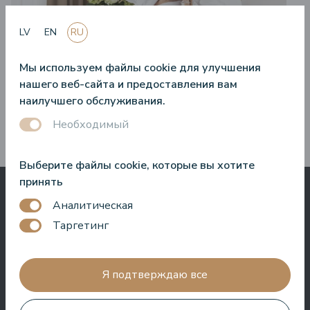
LV
EN
RU
Мы используем файлы cookie для улучшения
нашего веб-сайта и предоставления вам
28.04.2025.
наилучшего обслуживания.
Предложения c размещением — что о них стоит знать?
Необходимый
Выберите файлы cookie, которые вы хотите
принять
Аналитическая
Что другие говорят
Таргетинг
о нас
Я подтверждаю все
Baltic Beach Hotel & SPA предложит вам, друзья,